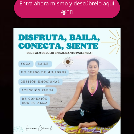
Entra ahora mismo y descúbrelo aquí
🤩🙋‍♀️