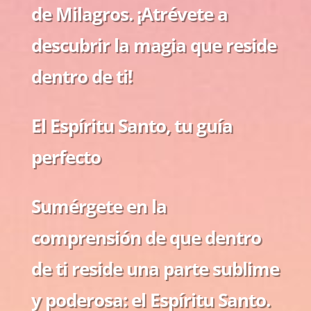
de Milagros. ¡Atrévete a
descubrir la magia que reside
dentro de ti!
El Espíritu Santo, tu guía
perfecto
Sumérgete en la
comprensión de que dentro
de ti reside una parte sublime
y poderosa: el Espíritu Santo.