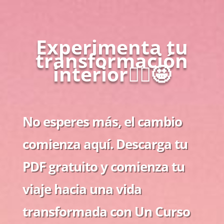
Experimenta tu
transformación
interior🧘‍♀️🤩
No esperes más, el cambio
comienza aquí. Descarga tu
PDF gratuito y comienza tu
viaje hacia una vida
transformada con Un Curso