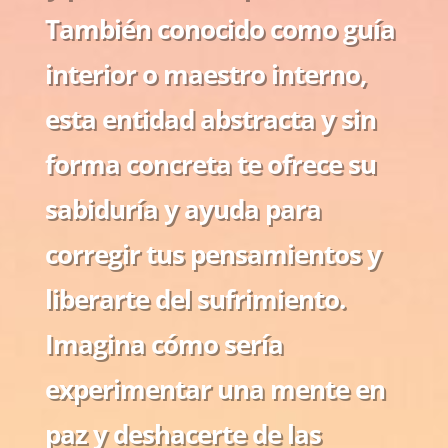
También conocido como guía
interior o maestro interno,
esta entidad abstracta y sin
forma concreta te ofrece su
sabiduría y ayuda para
corregir tus pensamientos y
liberarte del sufrimiento.
Imagina cómo sería
experimentar una mente en
paz y deshacerte de las