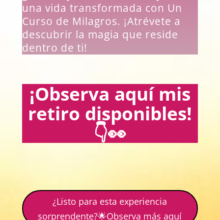
una vida transformada con Un
Curso de Milagros. ¡Atrévete a
descubrir la magia que reside
dentro de ti!
¡Observa aquí mis
retiro disponibles!
👇👀
¿Listo para esta experiencia
sorprendente?🌟Observa más aquí