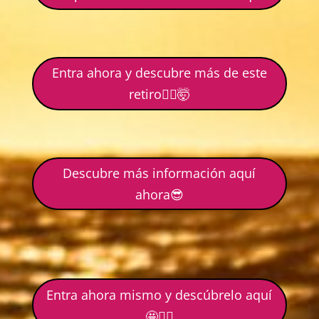
Entra ahora y descubre más de este
retiro🙋‍♀️🤯
Descubre más información aquí
ahora😎
Entra ahora mismo y descúbrelo aquí
🤩🙋‍♀️