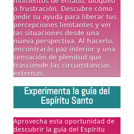
momentos de enfado, bloqueo
o frustración. Descubre cómo
pedir su ayuda para liberar tus
percepciones limitantes y ver
las situaciones desde una
nueva perspectiva. Al hacerlo,
encontrarás paz interior y una
sensación de plenitud que
trasciende las circunstancias
externas.
Experimenta la guía del
Espíritu Santo
Aprovecha esta oportunidad de
descubrir la guía del Espíritu