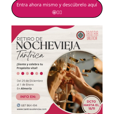
Entra ahora mismo y descúbrelo aquí
🤩🙋‍♀️