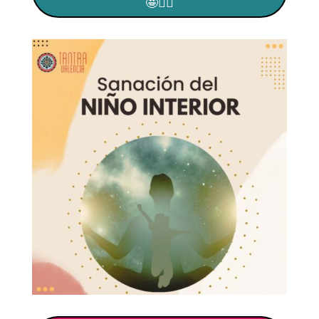
🤩🙋‍♀️