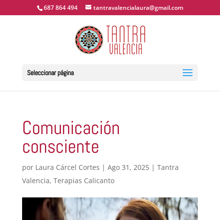
687 864 494
tantravalencialaura@gmail.com
Seleccionar página
Comunicación
consciente
por
Laura Cárcel Cortes
|
Ago 31, 2025
|
Tantra
Valencia
,
Terapias Calicanto