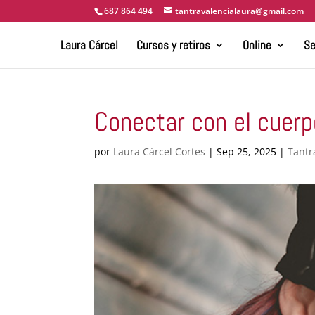
687 864 494
tantravalencialaura@gmail.com
Laura Cárcel
Cursos y retiros
Online
Se
Conectar con el cuerp
por
Laura Cárcel Cortes
|
Sep 25, 2025
|
Tantr