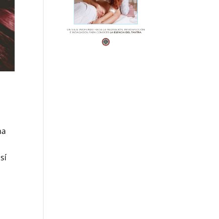
ma
sí