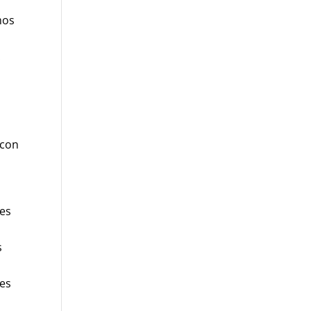
mos
.
 con
nes
s
tes