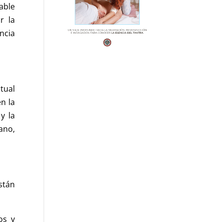
able
r la
ncia
tual
n la
y la
ano,
stán
os y