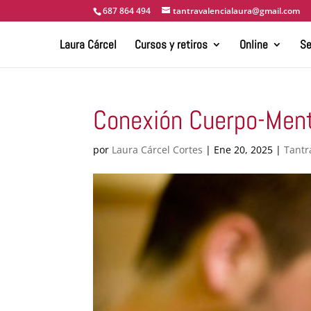
687 864 494
tantravalencialaura@gmail.com
Laura Cárcel
Cursos y retiros
Online
Se
Conexión Cuerpo-Men
por
Laura Cárcel Cortes
|
Ene 20, 2025
|
Tantr