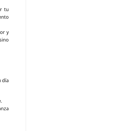
r tu
ento
or y
sino
 día
e.
anza