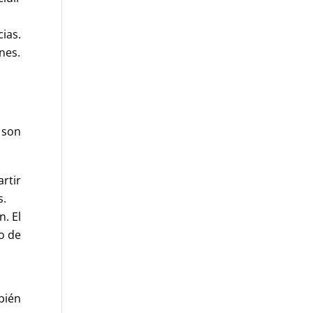
cias.
nes.
 son
rtir
s.
. El
o de
bién