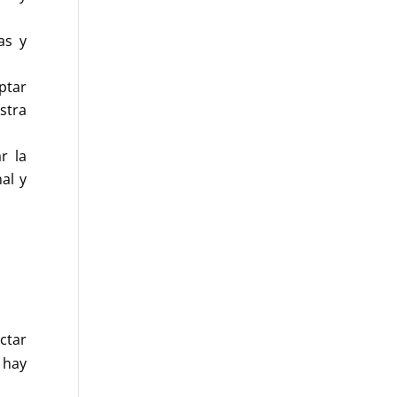
as y
ptar
stra
r la
al y
ctar
 hay