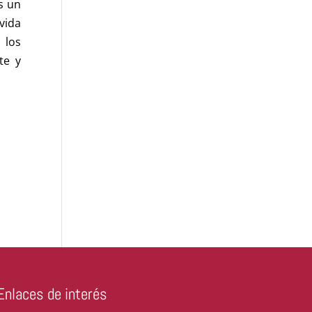
s un
vida
 los
te y
Enlaces de interés