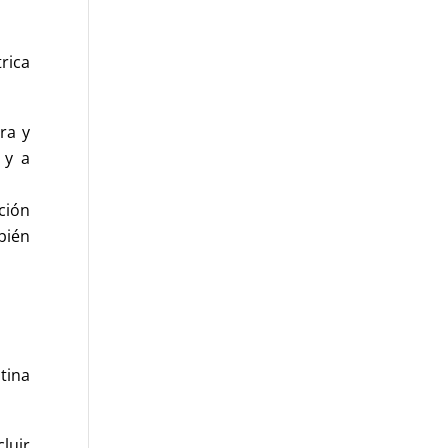
rica
ra y
 y a
ción
bién
tina
luir