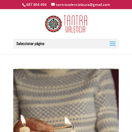
687 864 494
tantravalencialaura@gmail.com
Seleccionar página