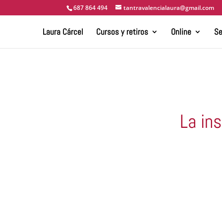
687 864 494
tantravalencialaura@gmail.com
Laura Cárcel
Cursos y retiros
Online
Se
La in