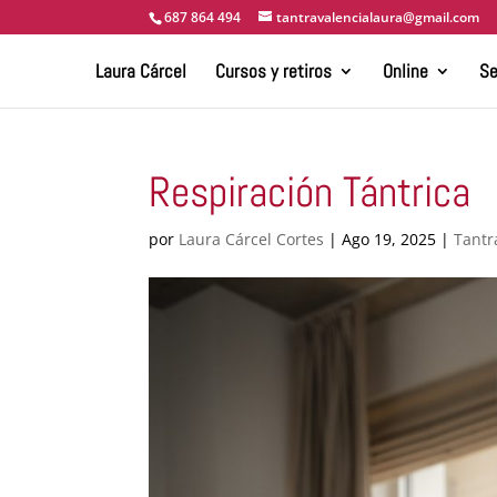
687 864 494
tantravalencialaura@gmail.com
Laura Cárcel
Cursos y retiros
Online
Se
Respiración Tántrica
por
Laura Cárcel Cortes
|
Ago 19, 2025
|
Tantr