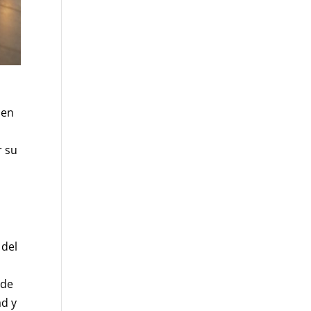
den
r su
o
 del
 de
ad y