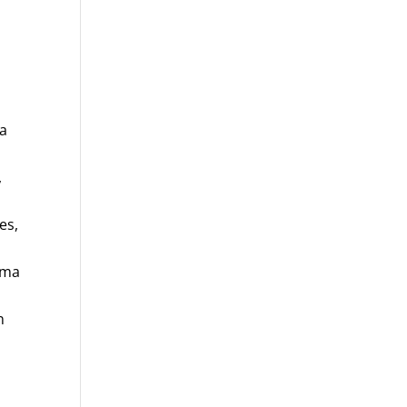
ía
,
es,
tema
n