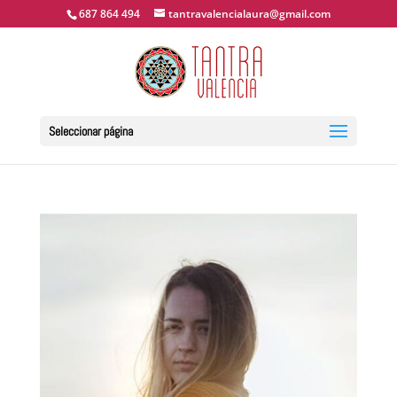
687 864 494
tantravalencialaura@gmail.com
Seleccionar página