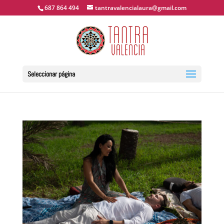
687 864 494
tantravalencialaura@gmail.com
Seleccionar página