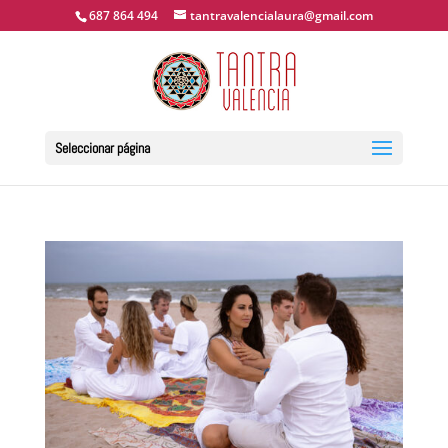
687 864 494
tantravalencialaura@gmail.com
Seleccionar página