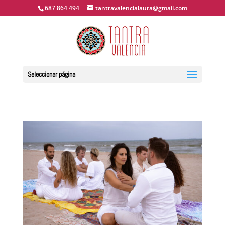
687 864 494
tantravalencialaura@gmail.com
Seleccionar página