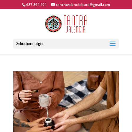
687 864 494
tantravalencialaura@gmail.com
Seleccionar página