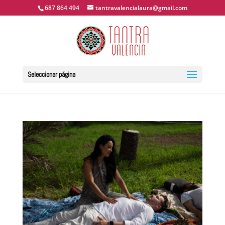
687 864 494
tantravalencialaura@gmail.com
Seleccionar página