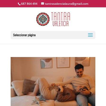
687 864 494
tantravalencialaura@gmail.com
Seleccionar página