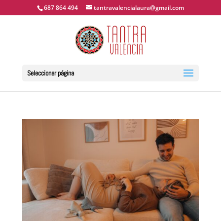
687 864 494
tantravalencialaura@gmail.com
Seleccionar página