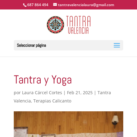
687 864 494
tantravalencialaura@gmail.com
Seleccionar página
Tantra y Yoga
por
Laura Cárcel Cortes
|
Feb 21, 2025
|
Tantra
Valencia
,
Terapias Calicanto