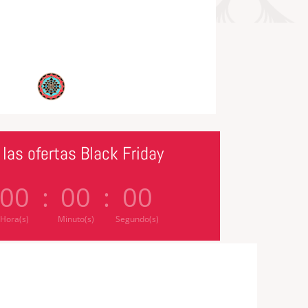
las ofertas Black Friday
00
:
00
:
00
Hora(s)
Minuto(s)
Segundo(s)