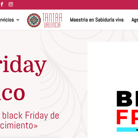
rvicios
Maestria en Sabiduría viva
Age
riday
ico
 black Friday de
ocimiento»