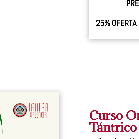
PRE
25% OFERTA B
Curso On
Tántrico