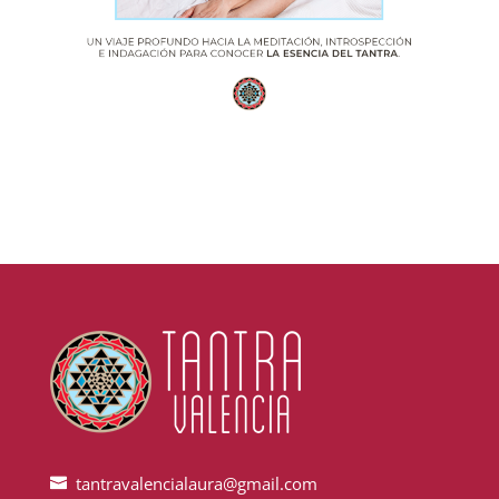
tantravalencialaura@gmail.com