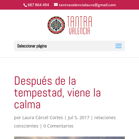
687 864 494
tantravalencialaura@gmail.com
Seleccionar página
Después de la
tempestad, viene la
calma
por
Laura Cárcel Cortes
|
Jul 5, 2017
|
relaciones
conscientes
|
0 Comentarios