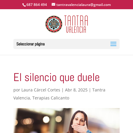
687 864 494
tantravalencialaura@gmail.com
Seleccionar página
El silencio que duele
por
Laura Cárcel Cortes
|
Abr 8, 2025
|
Tantra
Valencia
,
Terapias Calicanto