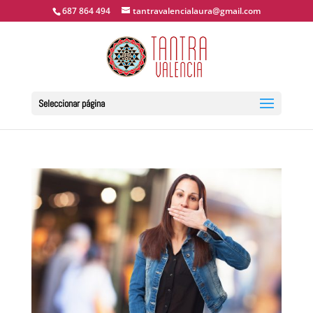
687 864 494
tantravalencialaura@gmail.com
Seleccionar página