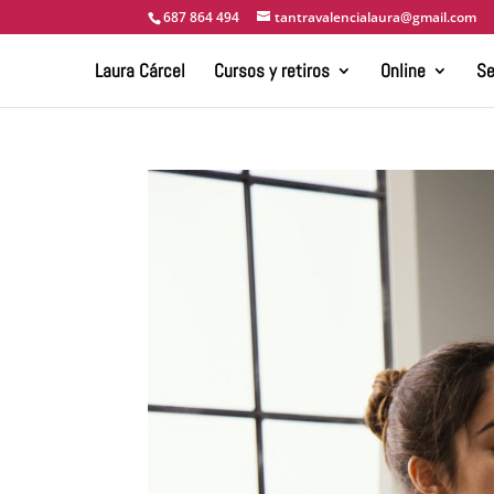
687 864 494
tantravalencialaura@gmail.com
Laura Cárcel
Cursos y retiros
Online
Se