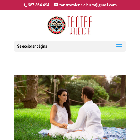
687 864 494
tantravalencialaura@gmail.com
Seleccionar página