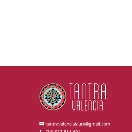
tantravalencialaura@gmail.com
(34) 687 864 494