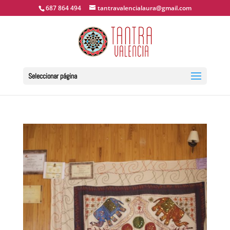
687 864 494
tantravalencialaura@gmail.com
Seleccionar página