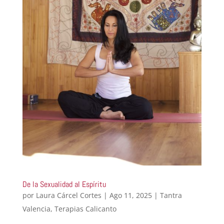
De la Sexualidad al Espíritu
por
Laura Cárcel Cortes
|
Ago 11, 2025
|
Tantra
Valencia
,
Terapias Calicanto