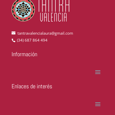
tantravalencialaura@gmail.com
(34) 687 864 494
Información
Enlaces de interés