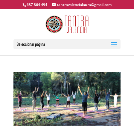
687 864 494
tantravalencialaura@gmail.com
Seleccionar página