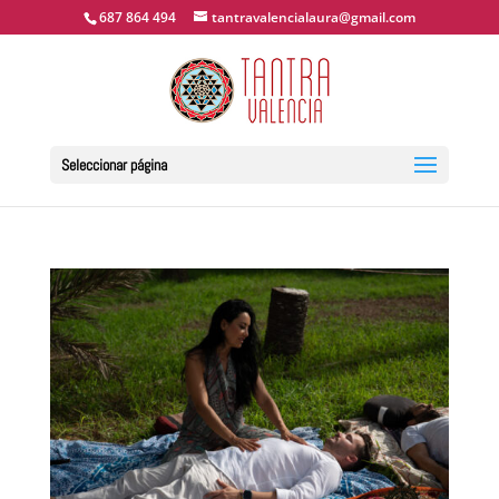
687 864 494
tantravalencialaura@gmail.com
Seleccionar página