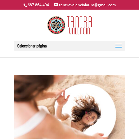
687 864 494
tantravalencialaura@gmail.com
Seleccionar página